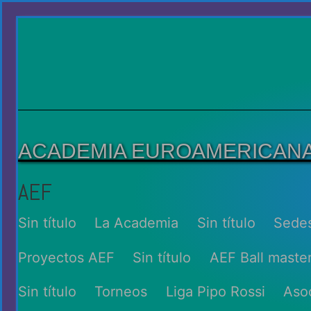
Saltar
al
contenido
ACADEMIA EUROAMERICANA 
AEF
Sin título
La Academia
Sin título
Sede
Proyectos AEF
Sin título
AEF Ball maste
Sin título
Torneos
Liga Pipo Rossi
Aso