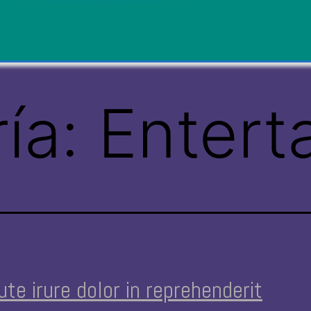
ía:
Entert
ute irure dolor in reprehenderit