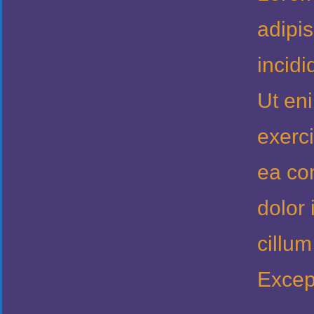
adipi
incidi
Ut en
exerci
ea co
dolor 
cillum
Excep