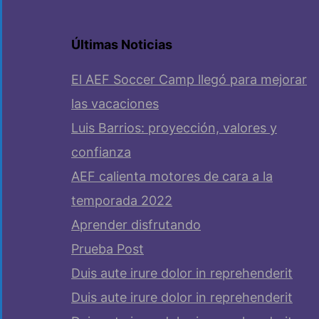
Últimas Noticias
El AEF Soccer Camp llegó para mejorar
las vacaciones
Luis Barrios: proyección, valores y
confianza
AEF calienta motores de cara a la
temporada 2022
Aprender disfrutando
Prueba Post
Duis aute irure dolor in reprehenderit
Duis aute irure dolor in reprehenderit