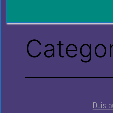
Categor
Duis a