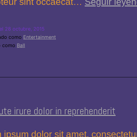
teur sint occaecat…
Seguir leye
el
28 octubre, 2015
zado como
Entertainment
do como
Ball
ute irure dolor in reprehenderit
 ipsum dolor sit amet, consectetu