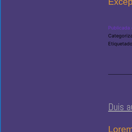
Excep
Publicada 
Categori
Etiqueta
Duis a
Lorem