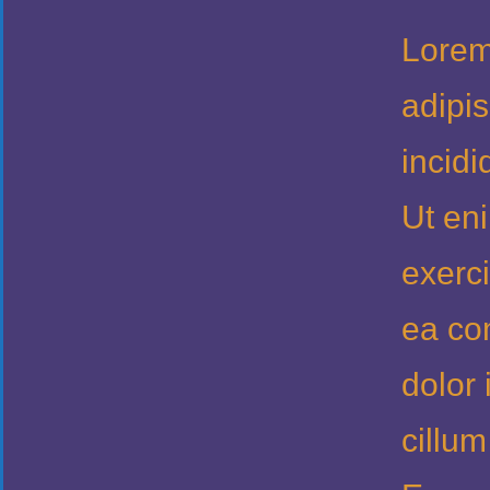
Lorem
adipi
incidi
Ut en
exerci
ea co
dolor 
cillum