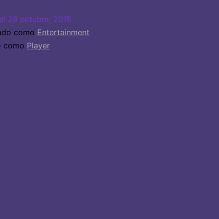
el
28 octubre, 2015
zado como
Entertainment
do como
Player