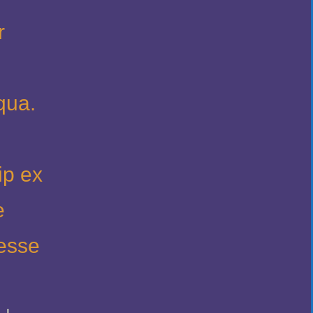
r
qua.
ip ex
e
 esse