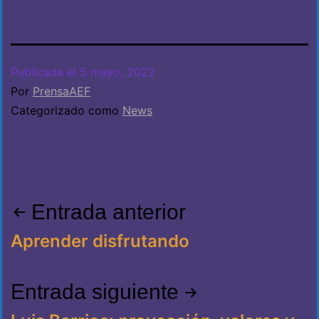
Publicada el
5 mayo, 2022
Por
PrensaAEF
Categorizado como
News
Navegación
Entrada anterior
de
Aprender disfrutando
entradas
Entrada siguiente